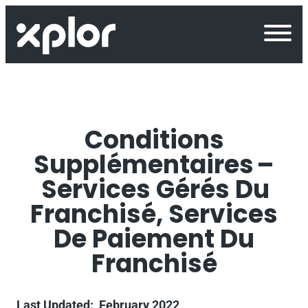
Skip
to
content
Conditions
Supplémentaires –
Services Gérés Du
Franchisé, Services
De Paiement Du
Franchisé
Last Updated: February 2022